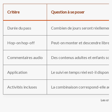
Critère
Question à se poser
Durée du pass
Combien de jours seront réellement u
Hop-on hop-off
Peut-on monter et descendre librem
Commentaires audio
Des contenus adultes et enfants sont
Application
Le suivi en temps réel est-il disponib
Activités incluses
La combinaison correspond-elle au
Les crit