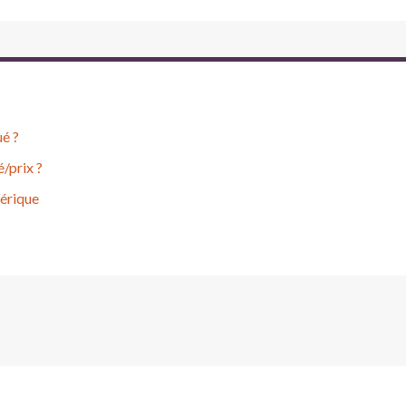
ué ?
/prix ?
hérique